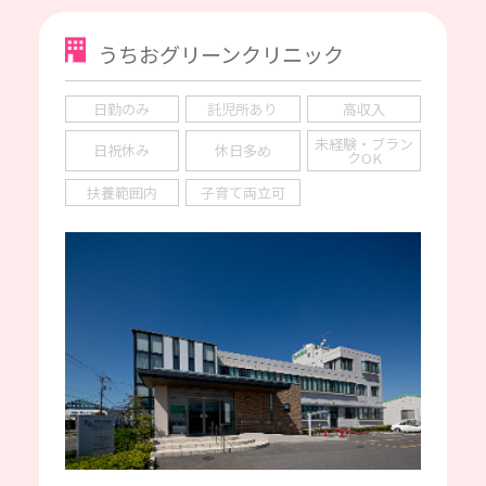
うちおグリーンクリニック
日勤のみ
託児所あり
高収入
未経験・ブラン
日祝休み
休日多め
クOK
扶養範囲内
子育て両立可