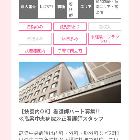
県北西部・高
看
求人番号
N47577
職種
エリア
梁エリア・高
護
梁市
師
日勤のみ
託児所あり
高収入
未経験・ブラン
日祝休み
休日多め
クOK
扶養範囲内
子育て両立可
【扶養内OK】看護師パート募集!!
≪高梁中央病院≫正看護師スタッフ
高梁中央病院は内科・外科・脳外科など26科
目の病院で急性期から慢性期まで対応してい