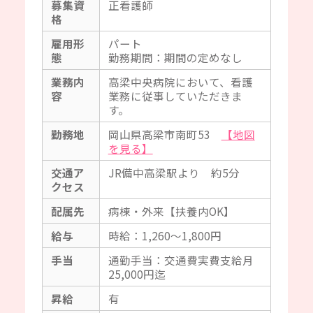
募集資
正看護師
格
雇用形
パート
態
勤務期間：期間の定めなし
業務内
高梁中央病院において、看護
容
業務に従事していただきま
す。
勤務地
岡山県高梁市南町53
【地図
を見る】
交通ア
JR備中高梁駅より 約5分
クセス
配属先
病棟・外来【扶養内OK】
給与
時給：1,260～1,800円
手当
通勤手当：交通費実費支給月
25,000円迄
昇給
有