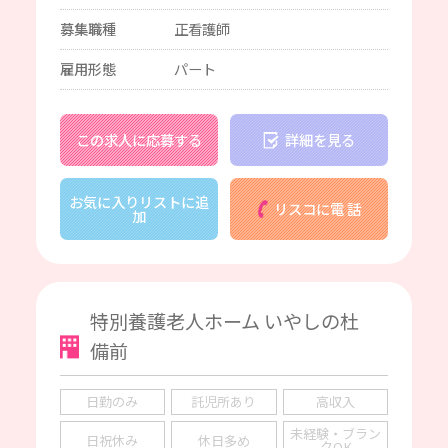
募集職種
正看護師
雇用形態
パート
この求人に応募する
詳細を見る
お気に入りリストに追
リスコに電 話
加
特別養護老人ホーム いやしの杜
備前
日勤のみ
託児所あり
高収入
未経験・ブラン
日祝休み
休日多め
クOK