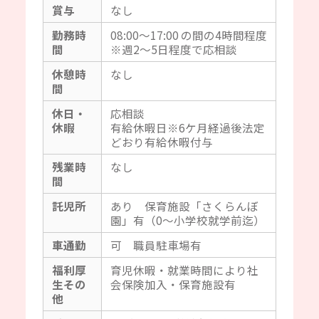
賞与
なし
勤務時
08:00～17:00 の間の4時間程度
間
※週2～5日程度で応相談
休憩時
なし
間
休日・
応相談
休暇
有給休暇日※6ケ月経過後法定
どおり有給休暇付与
残業時
なし
間
託児所
あり 保育施設「さくらんぼ
園」有（0～小学校就学前迄）
車通勤
可 職員駐車場有
福利厚
育児休暇・就業時間により社
生その
会保険加入・保育施設有
他