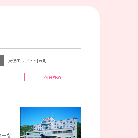
東備エリア・和気町
み
休日多め
ターな