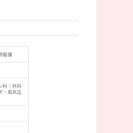
問看護
ン科｜外科
析・高気圧