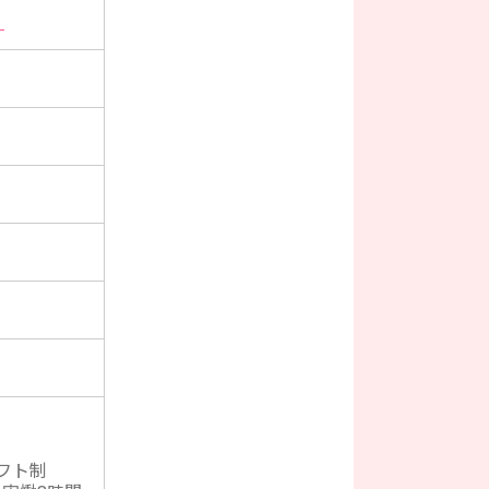
】
フト制