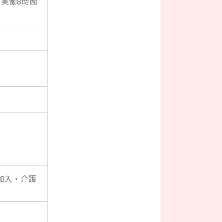
実慟8時間
加入・介護