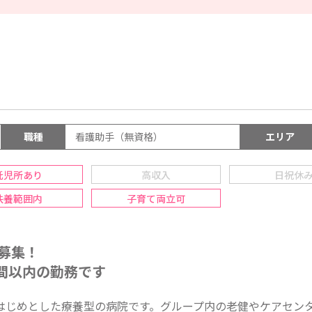
職種
看護助手（無資格）
エリア
託児所あり
高収入
日祝休
扶養範囲内
子育て両立可
募集！
時間以内の勤務です
はじめとした療養型の病院です。グループ内の老健やケアセン