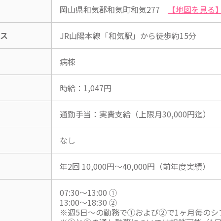
岡山県和気郡和気町和気277
【地図を見る
セス
JR山陽本線「和気駅」から徒歩約15分
病棟
時給：1,047円
通勤手当：実費支給（上限月30,000円迄）
なし
年2回 10,000円～40,000円（前年度実績）
07:30～13:00 ①
13:00～18:30 ②
※週5日～の勤務で①および②で1ヶ月毎のシ