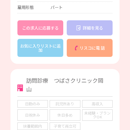
雇用形態
パート
この求人に応募する
詳細を見る
お気に入りリストに追
リスコに電 話
加
訪問診療 つばさクリニック岡
山
日勤のみ
託児所あり
高収入
未経験・ブラン
日祝休み
休日多め
クOK
扶養範囲内
子育て両立可