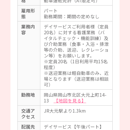
格
動車運転免許（AT限定可）
雇用形
パート
態
勤務期間：期間の定めなし
業務内
デイサービスご利用者様（定員
容
20名）に対する看護業務（バ
イタルチェック・機能訓練）及
び介助業務（食事・入浴・排泄
等の介助、送迎、レクレーショ
ン等）をお願いします。
※定員20名（1日利用平均15名
程度）
※送迎業務は軽自動車のみ、近
場となります（送迎業務は相談
可）
勤務地
岡山県岡山市北区大元上町14-
13
【地図を見る】
交通ア
JR大元駅より1.3km
クセス
配属先
デイサービス【午後パート】