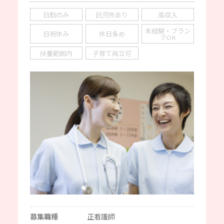
日勤のみ
託児所あり
高収入
未経験・ブラン
日祝休み
休日多め
クOK
扶養範囲内
子育て両立可
募集職種
正看護師