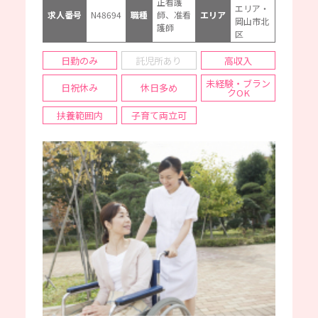
正看護
エリア・
求人番号
N48694
職種
師、准看
エリア
岡山市北
護師
区
日勤のみ
託児所あり
高収入
未経験・ブラン
日祝休み
休日多め
クOK
扶養範囲内
子育て両立可