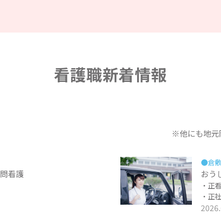
看護職新着情報
※他にも地元
●倉
訪問看護
おう
正
正
2026.