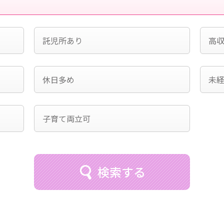
託児所あり
高
休日多め
未経
子育て両立可
検索する