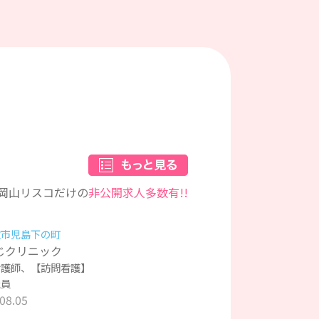
岡山リスコだけの
非公開求人多数有!!
敷市児島下の町
じクリニック
看護師、【訪問看護】
社員
08.05