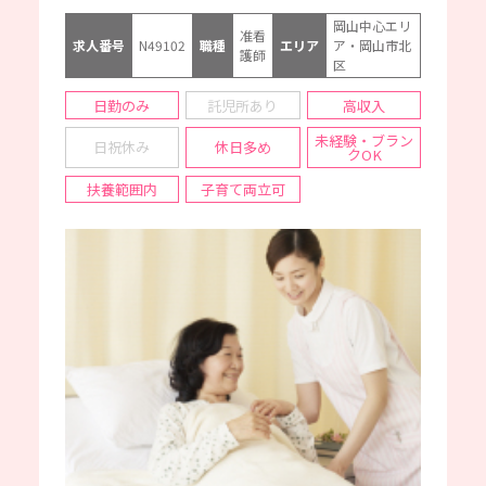
岡山中心エリ
准看
求人番号
N49102
職種
エリア
ア・岡山市北
護師
区
日勤のみ
託児所あり
高収入
未経験・ブラン
日祝休み
休日多め
クOK
扶養範囲内
子育て両立可