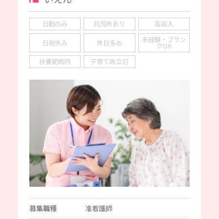
日勤のみ
託児所あり
高収入
未経験・ブラン
日祝休み
休日多め
クOK
扶養範囲内
子育て両立可
募集職種
准看護師