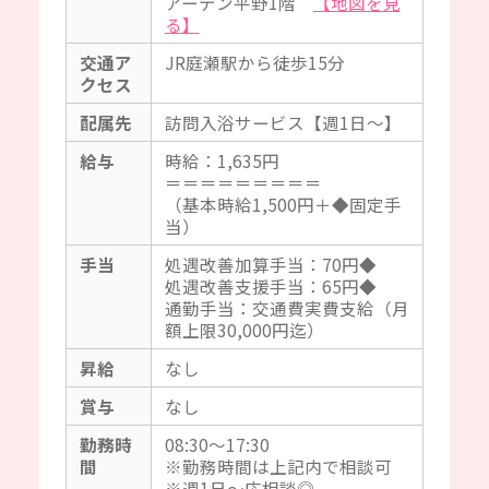
アーデン平野1階
【地図を見
る】
交通ア
JR庭瀬駅から徒歩15分
クセス
配属先
訪問入浴サービス【週1日～】
給与
時給：1,635円
＝＝＝＝＝＝＝＝＝
（基本時給1,500円＋◆固定手
当）
手当
処遇改善加算手当：70円◆
処遇改善支援手当：65円◆
通勤手当：交通費実費支給（月
額上限30,000円迄）
昇給
なし
賞与
なし
勤務時
08:30～17:30
間
※勤務時間は上記内で相談可
※週1日～応相談◎