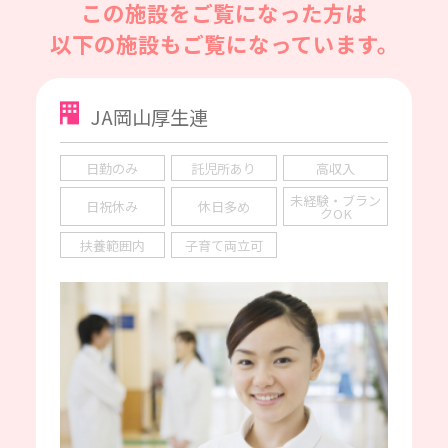
この施設をご覧になった方は
以下の施設もご覧になっています。
JA岡山厚生連
日勤のみ
託児所あり
高収入
未経験・ブラン
日祝休み
休日多め
クOK
扶養範囲内
子育て両立可