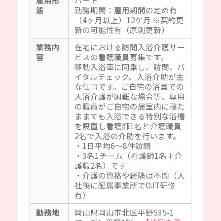
態
勤務期間：雇用期間の定め有
（4ヶ月以上）12ケ月 ※契約更
新の可能性有（原則更新）
業務内
在宅における訪問入浴介護サー
容
ビスの看護職員募集です。
移動入浴車に同乗し、訪問、バ
イタルチェック、入浴介助が主
な仕事です。ご自宅の浴室での
入浴介護が困難な場合等、専用
の職員がご自宅の居室内に寝た
ままでも入浴できる特別な浴槽
を設置し看護師1名と介護職員
2名で入浴の介助を行います。
・1日平均6～8件訪問
・3名1チーム（看護師1名＋介
護職2名）です
・介護の資格や経験は不問（入
社後に配属事業所でOJT研修
有）
勤務地
岡山県岡山市北区平野535-1