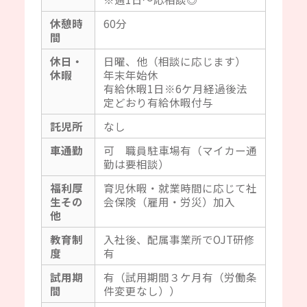
休憩時
60分
間
休日・
日曜、他（相談に応じます）
休暇
年末年始休
有給休暇1日※6ケ月経過後法
定どおり有給休暇付与
託児所
なし
車通勤
可 職員駐車場有（マイカー通
勤は要相談）
福利厚
育児休暇・就業時間に応じて社
生その
会保険（雇用・労災）加入
他
教育制
入社後、配属事業所でOJT研修
度
有
試用期
有（試用期間３ケ月有（労働条
間
件変更なし））