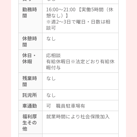
勤務時
16:00～21:00 【実働5時間（休
間
憩なし）】
※週2～3日で曜日・日数は相
談可
休憩時
なし
間
休日・
応相談
休暇
有給休暇日※法定どおり有給休
暇付与
残業時
なし
間
託児所
なし
車通勤
可 職員駐車場有
福利厚
就業時間により社会保険加入
生その
他