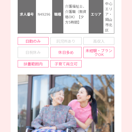
中心
介護福祉士、
エリ
介護職（無資
求人番号
N49296
職種
エリア
ア・
格OK）【夕
岡山
方5時間】
市北
区
日勤のみ
託児所あり
高収入
未経験・ブラン
日祝休み
休日多め
クOK
扶養範囲内
子育て両立可