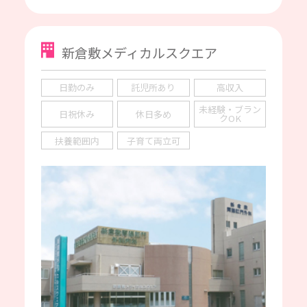
新倉敷メディカルスクエア
日勤のみ
託児所あり
高収入
未経験・ブラン
日祝休み
休日多め
クOK
扶養範囲内
子育て両立可