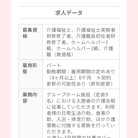
求人データ
募集資
介護福祉士、介護福祉士実務者
格
研修修了者、介護職員初任者研
修修了者、ホームヘルパー1
級、ホームヘルパー2級、介護
職（無資格）
雇用形
パート
態
勤務期間：雇用期間の定めあり
（4ヶ月以上）6ケ月 ※契約
更新の可能性あり（原則更新）
業務内
グループホーム施設（定員9
容
名）における入居者の介護全般
に従事していただきます。利用
者様の日常生活介助、食事介
助、入浴・排泄介助、ほか介護
業務に付随する業務を行ってい
ただきます。
※週2～3日程度の扶養内パー