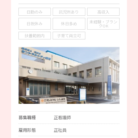
日勤のみ
託児所あり
高収入
未経験・ブラン
日祝休み
休日多め
クOK
扶養範囲内
子育て両立可
募集職種
正看護師
雇用形態
正社員