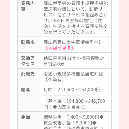
業務内
岡山博愛会の看護小規模多機能
容
型居宅介護において、訪問サー
ビス、宿泊サービスを組み合わ
せ、365日お客様の居宅（住
宅）生活を支援する看護業務全
般を行っていただきます。
勤務地
岡山県岡山市中区御幸町4-1
【地図を見る】
交通ア
路面電車東山行 小橋電停駅か
クセス
ら徒歩6分
配属先
看護小規模多機能型居宅介護
【夜勤有】
給与
月給：210,500～264,800円
＝＝＝＝＝＝＝＝
（基本給：194,800～246,700
円＋◆固定手当含む）
手当
調整手当：7,400～9,800円◆
賃金改善手当：8,300円◆
通勤手当：交通費実費支給月