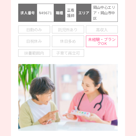
岡山中心エリ
正看
求人番号
N49671
職種
エリア
ア・岡山市中
護師
区
日勤のみ
託児所あり
高収入
未経験・ブラン
日祝休み
休日多め
クOK
扶養範囲内
子育て両立可