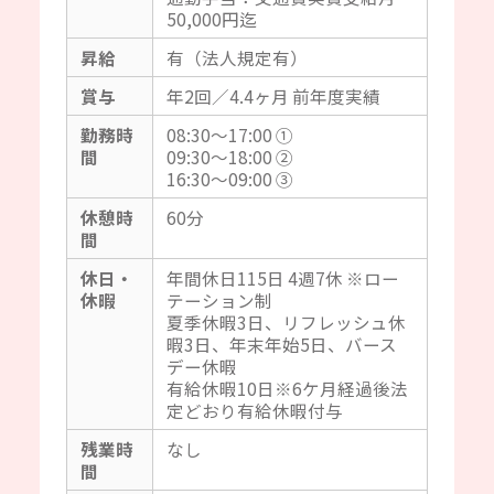
50,000円迄
昇給
有（法人規定有）
賞与
年2回／4.4ヶ月 前年度実績
勤務時
08:30～17:00 ①
間
09:30～18:00 ②
16:30～09:00 ③
休憩時
60分
間
休日・
年間休日115日 4週7休 ※ロー
休暇
テーション制
夏季休暇3日、リフレッシュ休
暇3日、年末年始5日、バース
デー休暇
有給休暇10日※6ケ月経過後法
定どおり有給休暇付与
残業時
なし
間