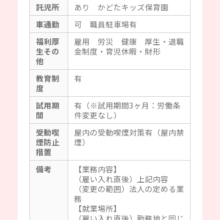
託児所
あり かどたキッズ保育園
車通勤
可 職員駐車場有
福利厚
雇用 労災 健康 厚生・退職
生その
金制度・育児休暇・財形
他
教育制
有
度
試用期
有（※試用期間3ヶ月：労働条
間
件変更なし）
受動喫
屋内の受動喫煙対策有（屋内禁
煙防止
煙）
措置
備考
【業務内容】
（雇い入れ直後）上記内容
（変更の範囲）法人の定める業
務
【就業場所】
（雇い入れ直後）勤務地と同じ