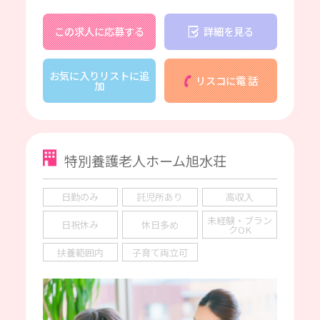
この求人に応募する
詳細を見る
お気に入りリストに追
リスコに電 話
加
特別養護老人ホーム旭水荘
日勤のみ
託児所あり
高収入
未経験・ブラン
日祝休み
休日多め
クOK
扶養範囲内
子育て両立可