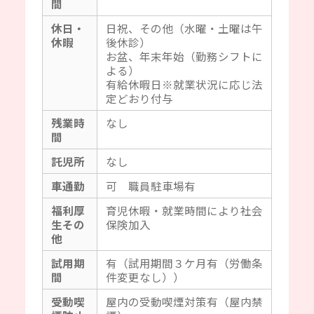
間
休日・
日祝、その他（水曜・土曜は午
休暇
後休診）
お盆、年末年始（勤務シフトに
よる）
有給休暇日※就業状況に応じ法
定どおり付与
残業時
なし
間
託児所
なし
車通勤
可 職員駐車場有
福利厚
育児休暇・就業時間により社会
生その
保険加入
他
試用期
有（試用期間３ケ月有（労働条
間
件変更なし））
受動喫
屋内の受動喫煙対策有（屋内禁