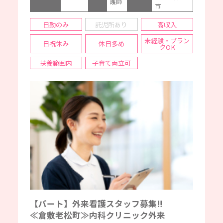
護師
市
日勤のみ
託児所あり
高収入
未経験・ブラン
日祝休み
休日多め
クOK
扶養範囲内
子育て両立可
【パート】外来看護スタッフ募集‼
≪倉敷老松町≫内科クリニック外来