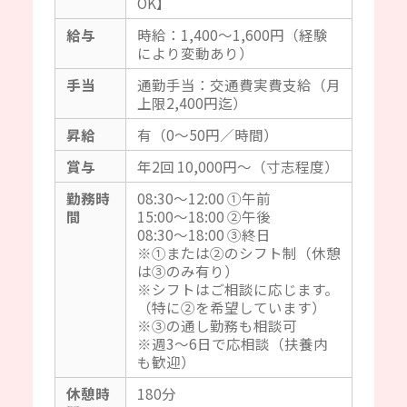
OK】
給与
時給：1,400～1,600円（経験
により変動あり）
手当
通勤手当：交通費実費支給（月
上限2,400円迄）
昇給
有（0～50円／時間）
賞与
年2回 10,000円～（寸志程度）
勤務時
08:30～12:00 ①午前
間
15:00～18:00 ②午後
08:30～18:00 ③終日
※①または②のシフト制（休憩
は③のみ有り）
※シフトはご相談に応じます。
（特に②を希望しています）
※③の通し勤務も相談可
※週3～6日で応相談（扶養内
も歓迎）
休憩時
180分