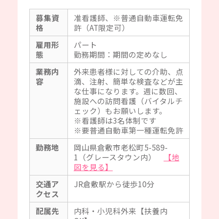
募集資
准看護師、※普通自動車運転免
格
許（AT限定可）
雇用形
パート
態
勤務期間：期間の定めなし
業務内
外来患者様に対しての介助、点
容
滴、注射、簡単な検査などが主
な仕事になります。週に数回、
施設への訪問看護（バイタルチ
ェック）もお願いします。
※看護師は3名体制です
※要普通自動車第一種運転免許
勤務地
岡山県倉敷市老松町5-589-
1（グレースタウン内）
【地
図を見る】
交通ア
JR倉敷駅から徒歩10分
クセス
配属先
内科・小児科外来【扶養内