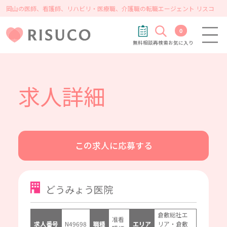
岡山の医師、看護師、リハビリ・医療職、介護職の転職エージェント リスコ
0
無料相談
再検索
お気に入り
求人詳細
この求人に応募する
どうみょう医院
倉敷総社エ
准看
求人番号
N49698
職種
エリア
リア・倉敷