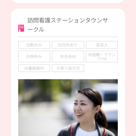
訪問看護ステーションタウンサ
ークル
日勤のみ
託児所あり
高収入
未経験・ブラン
日祝休み
休日多め
クOK
扶養範囲内
子育て両立可