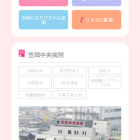
お気に入りリストに追
リスコに電 話
加
笠岡中央病院
日勤のみ
託児所あり
高収入
未経験・ブラン
日祝休み
休日多め
クOK
扶養範囲内
子育て両立可