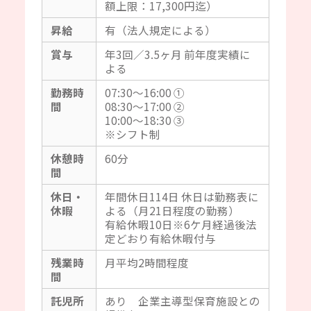
額上限：17,300円迄）
昇給
有（法人規定による）
賞与
年3回／3.5ヶ月 前年度実績に
よる
勤務時
07:30～16:00 ①
間
08:30～17:00 ②
10:00～18:30 ③
※シフト制
休憩時
60分
間
休日・
年間休日114日 休日は勤務表に
休暇
よる（月21日程度の勤務）
有給休暇10日※6ケ月経過後法
定どおり有給休暇付与
残業時
月平均2時間程度
間
託児所
あり 企業主導型保育施設との