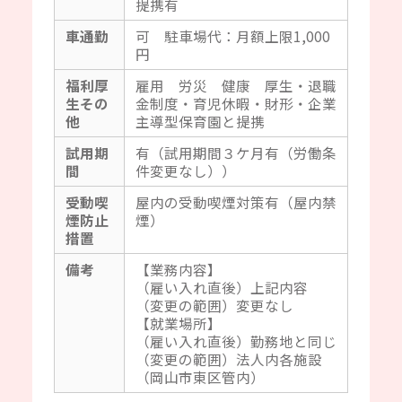
提携有
車通勤
可 駐車場代：月額上限1,000
円
福利厚
雇用 労災 健康 厚生・退職
生その
金制度・育児休暇・財形・企業
他
主導型保育園と提携
試用期
有（試用期間３ケ月有（労働条
間
件変更なし））
受動喫
屋内の受動喫煙対策有（屋内禁
煙防止
煙）
措置
備考
【業務内容】
（雇い入れ直後）上記内容
（変更の範囲）変更なし
【就業場所】
（雇い入れ直後）勤務地と同じ
（変更の範囲）法人内各施設
（岡山市東区管内）