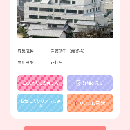
募集職種
看護助手（無資格）
雇用形態
正社員
この求人に応募する
詳細を見る
お気に入りリストに追
リスコに電 話
加