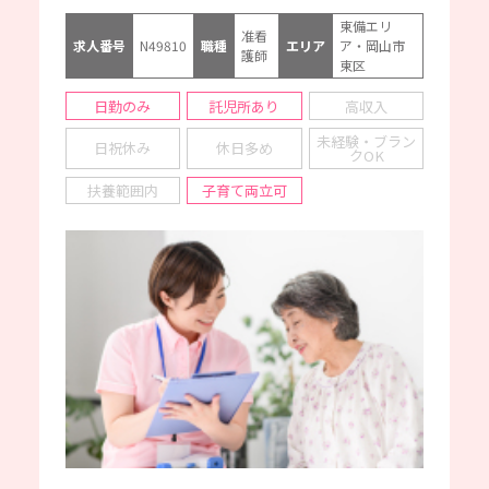
東備エリ
准看
求人番号
N49810
職種
エリア
ア・岡山市
護師
東区
日勤のみ
託児所あり
高収入
未経験・ブラン
日祝休み
休日多め
クOK
扶養範囲内
子育て両立可