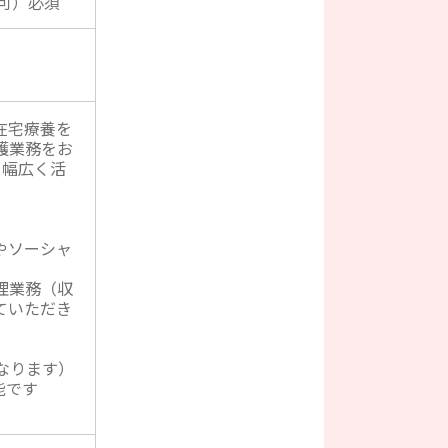
可）必須
在宅療養を
護業務をお
も幅広く活
やソーシャ
理業務（収
ていただき
となります）
能です