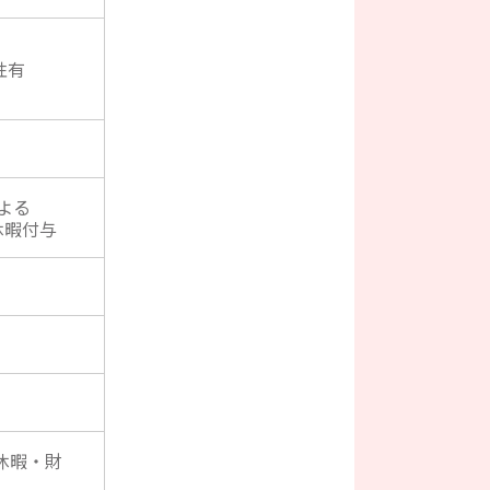
性有
よる
休暇付与
休暇・財