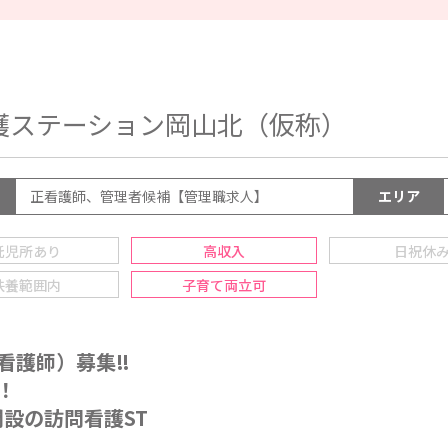
護ステーション岡山北（仮称）
正看護師、管理者候補【管理職求人】
エリア
託児所あり
高収入
日祝休
扶養範囲内
子育て両立可
看護師）募集‼
！
開設の訪問看護ST