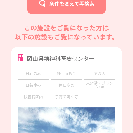
条件を変えて再検索
この施設をご覧になった方は
以下の施設もご覧になっています。
岡山県精神科医療センター
日勤のみ
託児所あり
高収入
未経験・ブラン
日祝休み
休日多め
クOK
扶養範囲内
子育て両立可