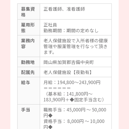
募集資
正看護師、准看護師
格
雇用形
正社員
態
勤務期間：期間の定めなし
業務内
老人保健施設で入所者様の健康
容
管理や服薬管理を行なって頂き
ます。
勤務地
岡山県加賀郡吉備中央町
配属先
老人保健施設【夜勤有】
給与
月給：194,800～243,900円
＝＝＝＝＝＝
（基本給：141,800円～
183,900円＋◆固定手当含む）
手当
職務手当：45,000円 ～ 50,000
円◆
資格手当： 8,000円 ～ 10,000
円◆