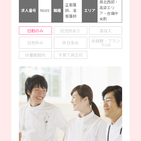
県北西部・
正看護
高梁エリ
求人番号
N689
職種
師、准
エリア
ア・吉備中
看護師
央町
日勤のみ
託児所あり
高収入
未経験・ブラン
日祝休み
休日多め
クOK
扶養範囲内
子育て両立可