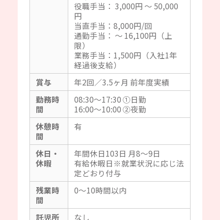
役職手当： 3,000円 ～ 50,000
円
当直手当：8,000円/回
通勤手当： ～ 16,100円（上
限）
業務手当：1,500円（入社1年
経過後支給）
賞与
年2回／3.5ヶ月 前年度実績
勤務時
08:30～17:30 ①日勤
間
16:00～10:00 ②夜勤
休憩時
有
間
休日・
年間休日103日 月8～9日
休暇
有給休暇日※就業状況に応じ法
定どおり付与
残業時
0～10時間以内
間
託児所
なし