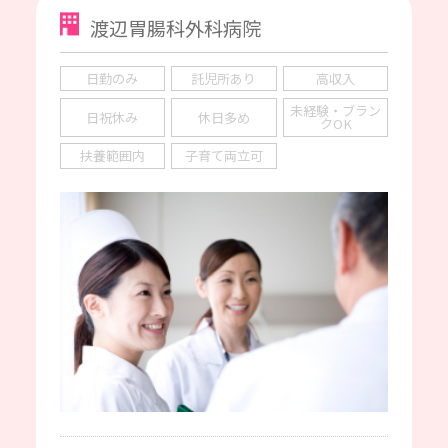
渡辺胃腸科外科病院
日勤のみ
託児所あり
高収入
未経験・ブラン
日祝休み
休日多め
クOK
扶養範囲内
子育て両立可