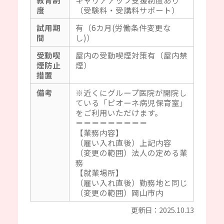
度
（受験料・受講料サポート）
試用期
有（6カ月(労働条件変更な
間
し)）
受動喫
屋内の受動喫煙対策有（屋内禁
煙防止
煙）
措置
備考
※近くにグループ医院が開院し
ている「ピオーネ病児保育室」
をご利用いただけます。
＝＝＝＝＝＝＝＝＝
【業務内容】
（雇い入れ直後）上記内容
（変更の範囲）法人の定める業
務
【就業場所】
（雇い入れ直後）勤務地と同じ
（変更の範囲）岡山市内
更新日：2025.10.13