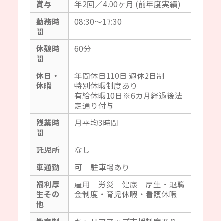
賞与
年2回／4.00ヶ月 (前年度実績)
勤務時
08:30～17:30
間
休憩時
60分
間
休日・
年間休日110日 週休2日制
休暇
特別休暇制度あり
有給休暇10日※6カ月経過後法
定通り付与
残業時
月平均3時間
間
託児所
なし
車通勤
可 駐車場あり
福利厚
雇用 労災 健康 厚生・退職
生その
金制度・育児休暇・看護休暇
他
教育制
キャリアアップ支援制度あり