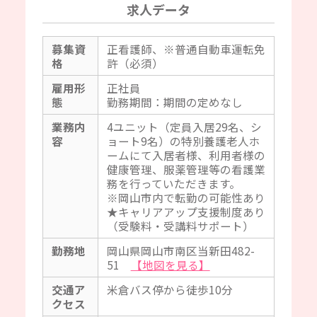
求人データ
募集資
正看護師、※普通自動車運転免
格
許（必須）
雇用形
正社員
態
勤務期間：期間の定めなし
業務内
4ユニット（定員入居29名、シ
容
ョート9名）の特別養護老人ホ
ームにて入居者様、利用者様の
健康管理、服薬管理等の看護業
務を行っていただきます。
※岡山市内で転勤の可能性あり
★キャリアアップ支援制度あり
（受験料・受講料サポート）
勤務地
岡山県岡山市南区当新田482-
51
【地図を見る】
交通ア
米倉バス停から徒歩10分
クセス