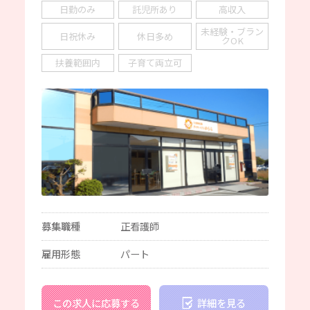
日勤のみ
託児所あり
高収入
未経験・ブラン
日祝休み
休日多め
クOK
扶養範囲内
子育て両立可
募集職種
正看護師
雇用形態
パート
この求人に応募する
詳細を見る