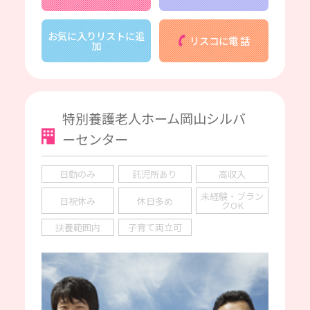
お気に入りリストに追
リスコに電 話
加
特別養護老人ホーム岡山シルバ
ーセンター
日勤のみ
託児所あり
高収入
未経験・ブラン
日祝休み
休日多め
クOK
扶養範囲内
子育て両立可