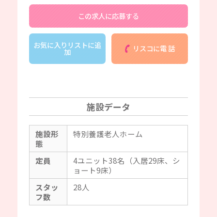
この求人に応募する
お気に入りリストに追
リスコに電 話
加
施設データ
施設形
特別養護老人ホーム
態
定員
4ユニット38名（入居29床、シ
ョート9床）
スタッ
28人
フ数