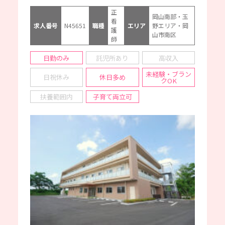
正
岡山南部・玉
看
求人番号
N45651
職種
エリア
野エリア・岡
護
山市南区
師
日勤のみ
託児所あり
高収入
未経験・ブラン
日祝休み
休日多め
クOK
扶養範囲内
子育て両立可