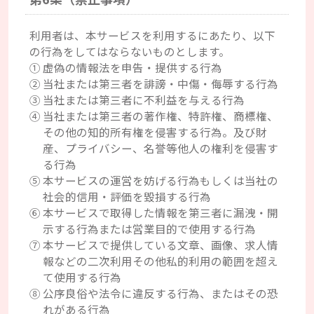
利用者は、本サービスを利用するにあたり、以下
の行為をしてはならないものとします。
①虚偽の情報法を申告・提供する行為
②当社または第三者を誹謗・中傷・侮辱する行為
③当社または第三者に不利益を与える行為
④当社または第三者の著作権、特許権、商標権、
その他の知的所有権を侵害する行為。及び財
産、プライバシー、名誉等他人の権利を侵害す
る行為
⑤本サービスの運営を妨げる行為もしくは当社の
社会的信用・評価を毀損する行為
⑥本サービスで取得した情報を第三者に漏洩・開
示する行為または営業目的で使用する行為
⑦本サービスで提供している文章、画像、求人情
報などの二次利用その他私的利用の範囲を超え
て使用する行為
⑧公序良俗や法令に違反する行為、またはその恐
れがある行為