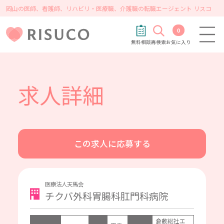
岡山の医師、看護師、リハビリ・医療職、介護職の転職エージェント リスコ
0
無料相談
再検索
お気に入り
求人詳細
この求人に応募する
医療法人天馬会
チクバ外科胃腸科肛門科病院
倉敷総社エ