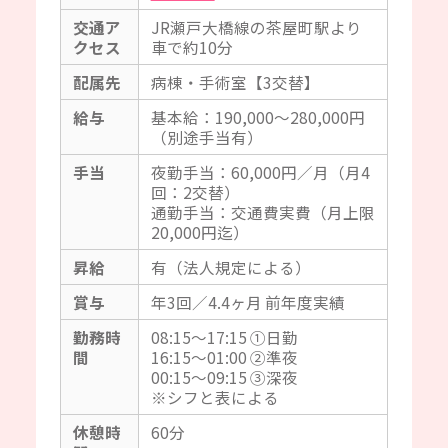
交通ア
JR瀬戸大橋線の茶屋町駅より
クセス
車で約10分
配属先
病棟・手術室【3交替】
給与
基本給：190,000～280,000円
（別途手当有）
手当
夜勤手当：60,000円／月（月4
回：2交替）
通勤手当：交通費実費（月上限
20,000円迄）
昇給
有（法人規定による）
賞与
年3回／4.4ヶ月 前年度実績
勤務時
08:15～17:15 ①日勤
間
16:15～01:00 ②準夜
00:15～09:15 ③深夜
※シフと表による
休憩時
60分