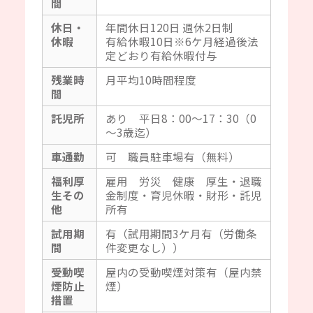
間
休日・
年間休日120日 週休2日制
休暇
有給休暇10日※6ケ月経過後法
定どおり有給休暇付与
残業時
月平均10時間程度
間
託児所
あり 平日8：00～17：30（0
～3歳迄）
車通勤
可 職員駐車場有（無料）
福利厚
雇用 労災 健康 厚生・退職
生その
金制度・育児休暇・財形・託児
他
所有
試用期
有（試用期間3ケ月有（労働条
間
件変更なし））
受動喫
屋内の受動喫煙対策有（屋内禁
煙防止
煙）
措置