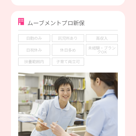
ムーブメントプロ新保
日勤のみ
託児所あり
高収入
未経験・ブラン
日祝休み
休日多め
クOK
扶養範囲内
子育て両立可