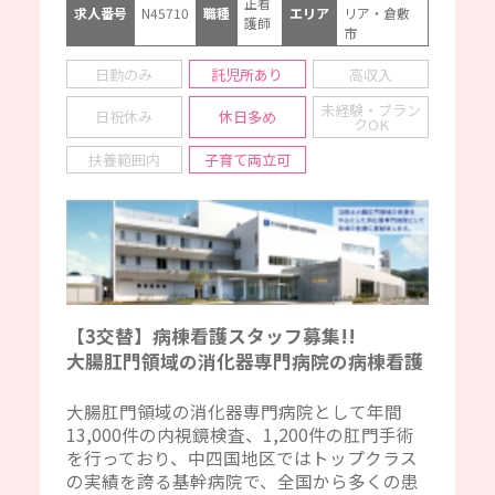
正看
求人番号
N45710
職種
エリア
リア・倉敷
護師
市
日勤のみ
託児所あり
高収入
未経験・ブラン
日祝休み
休日多め
クOK
扶養範囲内
子育て両立可
【3交替】病棟看護スタッフ募集!!
大腸肛門領域の消化器専門病院の病棟看護
大腸肛門領域の消化器専門病院として年間
13,000件の内視鏡検査、1,200件の肛門手術
を行っており、中四国地区ではトップクラス
の実績を誇る基幹病院で、全国から多くの患