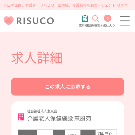
岡山の医師、看護師、リハビリ・医療職、介護職の転職エージェント リスコ
0
無料相談
再検索
お気に入り
求人詳細
この求人に応募する
社会福祉法人恵風会
介護老人保健施設 恵風苑
岡山中心