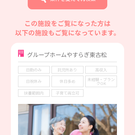
この施設をご覧になった方は
以下の施設もご覧になっています。
グループホームやすらぎ東古松
日勤のみ
託児所あり
高収入
未経験・ブラン
日祝休み
休日多め
クOK
扶養範囲内
子育て両立可