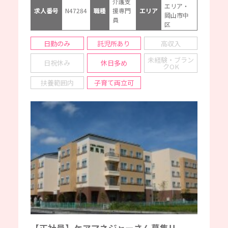
介護支
エリア・
求人番号
N47284
職種
援専門
エリア
岡山市中
員
区
日勤のみ
託児所あり
高収入
未経験・ブラン
日祝休み
休日多め
クOK
扶養範囲内
子育て両立可