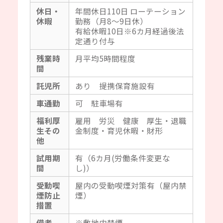
休日・
年間休日110日 ローテーション
休暇
勤務（月8～9日休）
有給休暇10日※6カ月経過後法
定通り付与
残業時
月平均5時間程度
間
託児所
あり 提携保育施設有
車通勤
可 駐車場有
福利厚
雇用 労災 健康 厚生・退職
生その
金制度・育児休暇・財形
他
試用期
有（6カ月(労働条件変更な
間
し)）
受動喫
屋内の受動喫煙対策有（屋内禁
煙防止
煙）
措置
備考
※敷地内禁煙