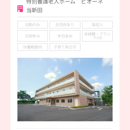
特別養護老人ホーム ピオーネ
当新田
日勤のみ
託児所あり
高収入
未経験・ブラン
日祝休み
休日多め
クOK
扶養範囲内
子育て両立可