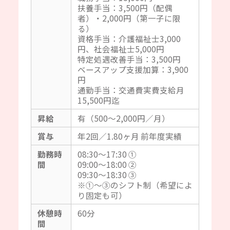
扶養手当：3,500円（配偶
者）・2,000円（第一子に限
る）
資格手当：介護福祉士3,000
円、社会福祉士5,000円
特定処遇改善手当：3,500円
ベースアップ支援加算：3,900
円
通勤手当：交通費実費支給月
15,500円迄
昇給
有（500～2,000円／月）
賞与
年2回／1.80ヶ月 前年度実績
勤務時
08:30～17:30 ①
間
09:00～18:00 ②
09:30～18:30 ③
※①～③のシフト制（希望によ
り固定も可）
休憩時
60分
間