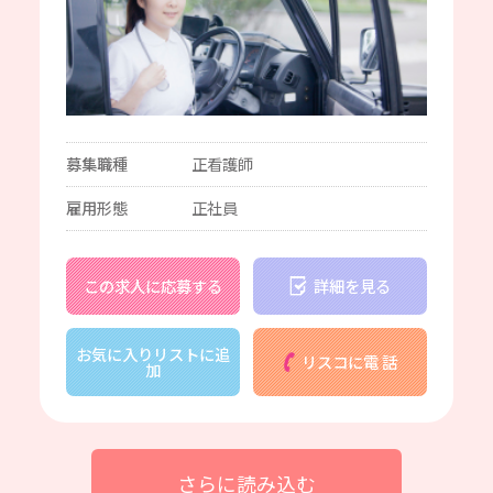
募集職種
正看護師
雇用形態
正社員
この求人に応募する
詳細を見る
お気に入りリストに追
リスコに電 話
加
さらに読み込む