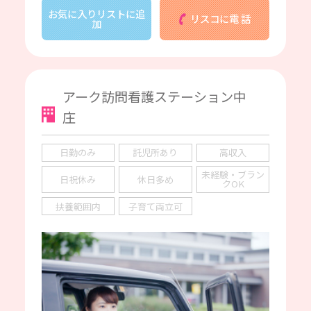
お気に入りリストに追
リスコに電 話
加
アーク訪問看護ステーション中
庄
日勤のみ
託児所あり
高収入
未経験・ブラン
日祝休み
休日多め
クOK
扶養範囲内
子育て両立可