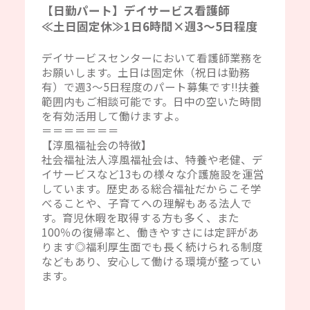
【日勤パート】デイサービス看護師
≪土日固定休≫1日6時間×週3～5日程度
デイサービスセンターにおいて看護師業務を
お願いします。土日は固定休（祝日は勤務
有）で週3～5日程度のパート募集です‼扶養
範囲内もご相談可能です。日中の空いた時間
を有効活用して働けますよ。
＝＝＝＝＝＝＝
【淳風福祉会の特徴】
社会福祉法人淳風福祉会は、特養や老健、デ
イサービスなど13もの様々な介護施設を運営
しています。歴史ある総合福祉だからこそ学
べることや、子育てへの理解もある法人で
す。育児休暇を取得する方も多く、また
100％の復帰率と、働きやすさには定評があ
ります◎福利厚生面でも長く続けられる制度
などもあり、安心して働ける環境が整ってい
ます。