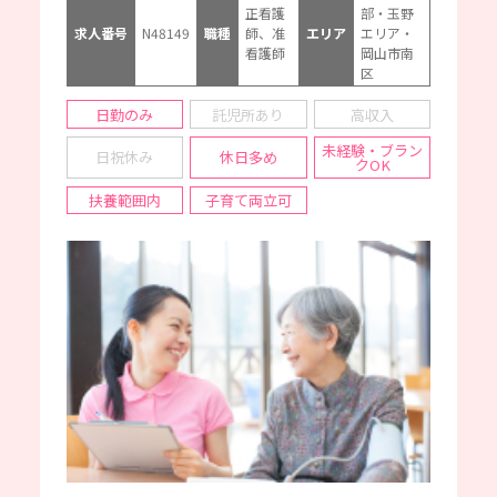
正看護
部・玉野
求人番号
N48149
職種
師、准
エリア
エリア・
看護師
岡山市南
区
日勤のみ
託児所あり
高収入
未経験・ブラン
日祝休み
休日多め
クOK
扶養範囲内
子育て両立可