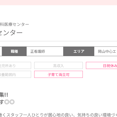
科医療センター
療センター
職種
正看護師
エリア
岡山中心エ
託児所あり
高収入
日祝休
扶養範囲内
子育て両立可
!!
す◎◎
働くスタッフ一人ひとりが居心地の良い、気持ちの良い環境づ