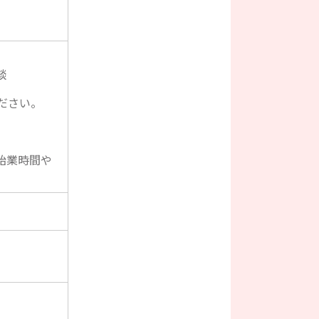
談
ださい。
始業時間や