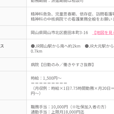
勤務期間：派遣期間は相談可
精神科救急、児童思春期、依存症、訪問看護
精神科の中核病院での看護業務全般をお願い
岡山県岡山市北区鹿田本町3-16
【地図を見
セス
●JR岡山駅から南へ約2km ●JR大元駅か
0.7km
病院【日勤のみ／働きやすさ抜群】
時給：1,500円～
＝＝＝＝＝＝＝＝＝
（月収例：時給×1日7.75時間勤務×月20日＝月
円～）
職務手当：10,000円（※社保加入者の方）
通勤手当：上限月18,000円迄