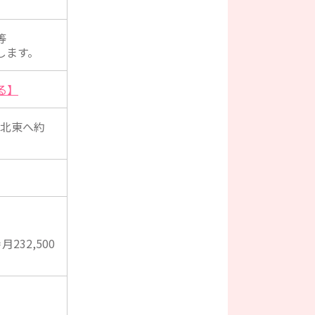
等
します。
る】
ら北東へ約
232,500