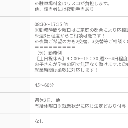
※駐車場料金はリスコが負担します。
他、該当者には夜勤手当あり
08:30～17:15 他
※勤務時間や曜日はご家庭の都合により応相
※週3日程度からご相談可能です！
※夜勤ご希望の方も2交替、3交替等ご相談く
＝＝＝＝＝＝＝＝＝
（例）勤務例
【土日祝休み】9：00～15：30,週3～4日程度
お子さんが学校の間で無理なく働けますよ◎
就業時間は柔軟に対応します！
45～60分
暇
週休2日、他
有給休暇日※就業状況に応じ法定どおり付与
なし