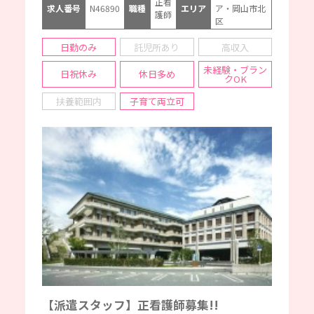
正看
求人番号
N46890
職種
エリア
ア・岡山市北
護師
区
日勤のみ
託児所あり
高収入
未経験・ブラン
日祝休み
休日多め
クOK
扶養範囲内
子育て両立可
【派遣スタッフ】正看護師募集!!