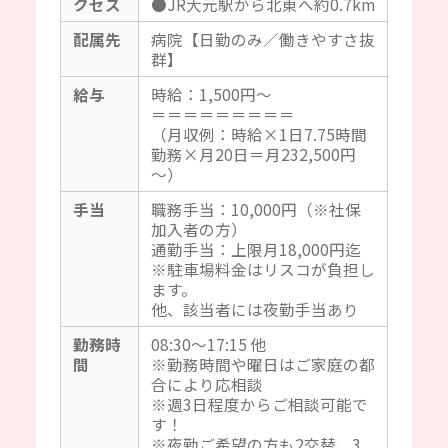
クセス
●JR大元駅から北東へ約0.7km
配属先
病院【日勤のみ／働きやすさ抜
群】
給与
時給：1,500円～
＝＝＝＝＝＝＝＝＝
（月収例：時給×1日7.75時間
勤務×月20日＝月232,500円
～）
手当
職務手当：10,000円（※社保
加入者の方）
通勤手当：上限月18,000円迄
※駐車場料金はリスコが負担し
ます。
他、該当者には夜勤手当あり
勤務時
08:30～17:15 他
間
※勤務時間や曜日はご家庭の都
合により応相談
※週3日程度からご相談可能で
す！
※夜勤ご希望の方も2交替、3