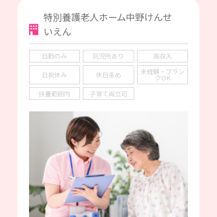
特別養護老人ホーム中野けんせ
いえん
日勤のみ
託児所あり
高収入
未経験・ブラン
日祝休み
休日多め
クOK
扶養範囲内
子育て両立可