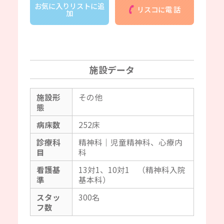
お気に入りリストに追
リスコに電 話
加
施設データ
施設形
その他
態
病床数
252床
診療科
精神科｜児童精神科、心療内
目
科
看護基
13対1、10対1 （精神科入院
準
基本科）
スタッ
300名
フ数