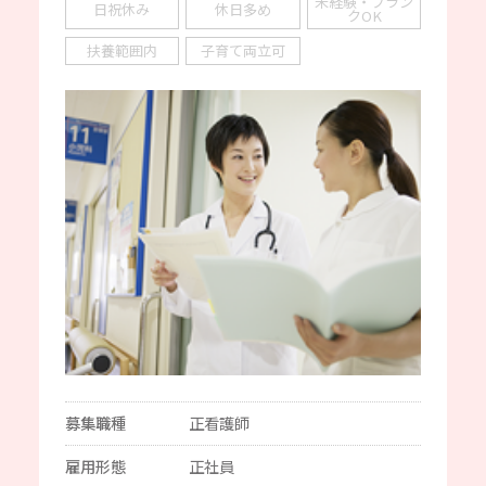
未経験・ブラン
日祝休み
休日多め
クOK
扶養範囲内
子育て両立可
募集職種
正看護師
雇用形態
正社員